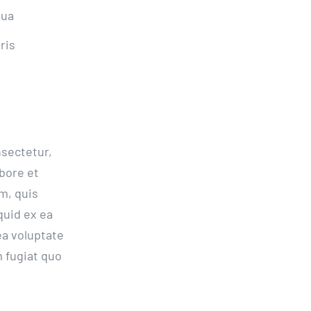
qua
ris
nsectetur,
bore et
m, quis
quid ex ea
a voluptate
m fugiat quo