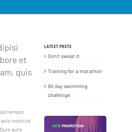
ipisi
LATEST POSTS
Don’t sweat it
abore et
iam, quis
Training for a marathon
90 day swimming
challenge
smod tempor
 quis nostrud
 Duis aute