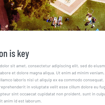
on is key
olor sit amet, consectetur adipiscing elit, sed do eiu
 labore et dolore magna aliqua. Ut enim ad minim veniam,
ullamco laboris nisi ut aliquip ex ea commodo consequat.
 reprehenderit in voluptate velit esse cillum dolore eu fug
pteur sint occaecat cupidatat non proident, sunt in culpa
it anim id est laborum.