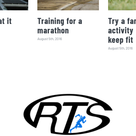
t it
Training for a
Try a fa
marathon
activity
keep fit
August 5th, 2016
August 5th, 2016