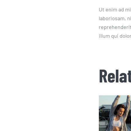
Ut enim ad mi
laboriosam, n
reprehenderit
illum qui dol
Rela