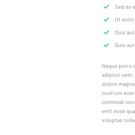
Sed do e
Ut enim 
Duis aut
Duis aut
Neque porro q
adipisci veli
dolore magna
nostrum exerc
commodi conse
velit esse qu
voluptas nulla