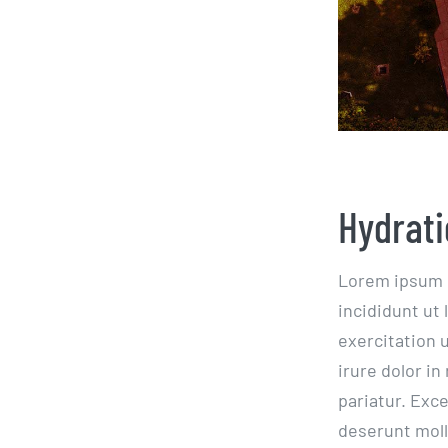
Hydrati
Lorem ipsum d
incididunt ut
exercitation 
irure dolor in
pariatur. Exce
deserunt moll