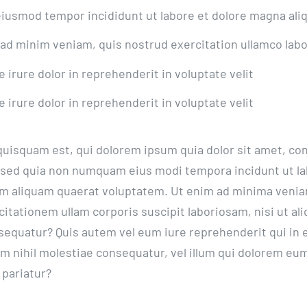
iusmod tempor incididunt ut labore et dolore magna ali
ad minim veniam, quis nostrud exercitation ullamco labo
e irure dolor in reprehenderit in voluptate velit
e irure dolor in reprehenderit in voluptate velit
uisquam est, qui dolorem ipsum quia dolor sit amet, co
t, sed quia non numquam eius modi tempora incidunt ut la
m aliquam quaerat voluptatem. Ut enim ad minima venia
itationem ullam corporis suscipit laboriosam, nisi ut ali
quatur? Quis autem vel eum iure reprehenderit qui in e
am nihil molestiae consequatur, vel illum qui dolorem eu
 pariatur?