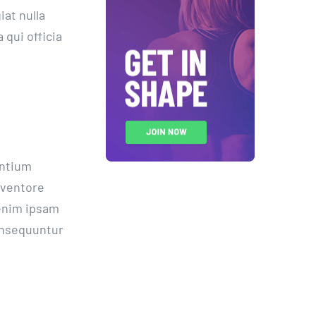
iat nulla
 qui officia
antium
nventore
 enim ipsam
consequuntur