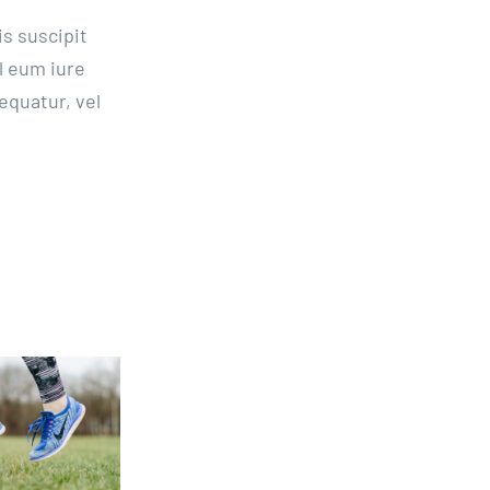
s suscipit
l eum iure
equatur, vel